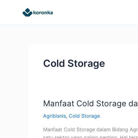
Skip
to
content
Cold Storage
Manfaat Cold Storage da
Manfaat
Cold
Agribisnis
,
Cold Storage
Storage
dalam
Manfaat Cold Storage dalam Bidang Agrib
Bidang
satu sektor yang paling penting. Hal ter