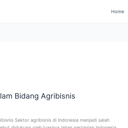
Home
lam Bidang Agribisnis
isnis Sektor agribisnis di Indonesia menjadi salah
sebut didukung oleh luasnya lahan pertanian Indonesia