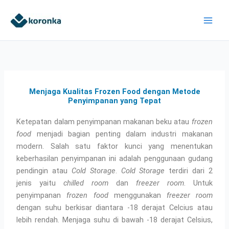
Skip
to
content
Menjaga Kualitas Frozen Food dengan Metode
Penyimpanan yang Tepat
Ketepatan dalam penyimpanan makanan beku atau
frozen
food
menjadi bagian penting dalam industri makanan
modern. Salah satu faktor kunci yang menentukan
keberhasilan penyimpanan ini adalah penggunaan gudang
pendingin atau
Cold Storage
.
Cold Storage
terdiri dari 2
jenis yaitu
chilled room
dan
freezer room
. Untuk
penyimpanan
frozen food
menggunakan
freezer room
dengan suhu berkisar diantara -18 derajat Celcius atau
lebih rendah. Menjaga suhu di bawah -18 derajat Celsius,