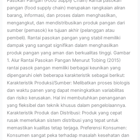
Pasokan Pangan (Food Supply Chain) Rantai pasokan
Pasokan
pangan (food supply chain) merupakan rangkaian aliran
Pangan
barang, informasi, dan proses dalam menghasilkan,
(Food
mengangkut, dan mendistribusikan produk pangan dari
Supply
sumber (pemasok) ke tujuan akhir (pelanggan atau
Chain)
pembeli). Rantai pasokan pangan yang stabil memiliki
dampak yang sangat signifikan dalam menghasilkan
produk pangan yang aman dan berkualitas tinggi. Gambar
1. Alur Rantai Pasokan Pangan Menurut Tobing (2015)
rantai pasok pangan memiliki berbagai keunikan yang
dipengaruhi oleh beberapa karakteristik sebagai berikut:
Karakteristik Produksi/Sumber: Melibatkan proses biologis
dan waktu panen yang dapat meningkatkan variabilitas
dan risiko kerusakan. Hal ini membutuhkan penanganan
yang fleksibel dan teknik khusus dalam pengelolaannya.
Karakteristik Produk dan Distribusi: Produk yang cepat
rusak memerlukan sistem distribusi yang tepat untuk
memastikan kualitas tetap terjaga. Preferensi Konsumen:
Konsumen sangat peka terhadap masalah kesehatan dan