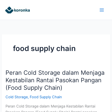
Skip
to
content
food supply chain
Peran Cold Storage dalam Menjaga
Peran
Cold
Kestabilan Rantai Pasokan Pangan
Storage
(Food Supply Chain)
dalam
Menjaga
Cold Storage
,
Food Supply Chain
Kestabilan
Peran Cold Storage dalam Menjaga Kestabilan Rantai
Rantai