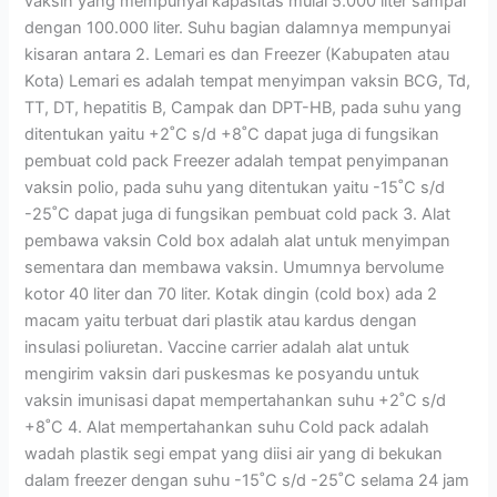
vaksin yang mempunyai kapasitas mulai 5.000 liter sampai
dengan 100.000 liter. Suhu bagian dalamnya mempunyai
kisaran antara 2. Lemari es dan Freezer (Kabupaten atau
Kota) Lemari es adalah tempat menyimpan vaksin BCG, Td,
TT, DT, hepatitis B, Campak dan DPT-HB, pada suhu yang
ditentukan yaitu +2˚C s/d +8˚C dapat juga di fungsikan
pembuat cold pack Freezer adalah tempat penyimpanan
vaksin polio, pada suhu yang ditentukan yaitu -15˚C s/d
-25˚C dapat juga di fungsikan pembuat cold pack 3. Alat
pembawa vaksin Cold box adalah alat untuk menyimpan
sementara dan membawa vaksin. Umumnya bervolume
kotor 40 liter dan 70 liter. Kotak dingin (cold box) ada 2
macam yaitu terbuat dari plastik atau kardus dengan
insulasi poliuretan. Vaccine carrier adalah alat untuk
mengirim vaksin dari puskesmas ke posyandu untuk
vaksin imunisasi dapat mempertahankan suhu +2˚C s/d
+8˚C 4. Alat mempertahankan suhu Cold pack adalah
wadah plastik segi empat yang diisi air yang di bekukan
dalam freezer dengan suhu -15˚C s/d -25˚C selama 24 jam