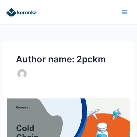
Skip
to
content
Author name: 2pckm
Cold
Chain
Vaccine