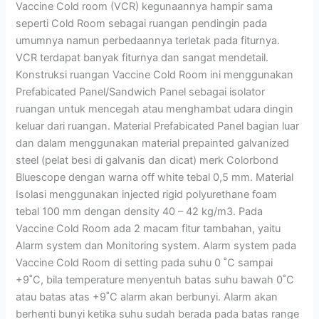
Vaccine Cold room (VCR) kegunaannya hampir sama
seperti Cold Room sebagai ruangan pendingin pada
umumnya namun perbedaannya terletak pada fiturnya.
VCR terdapat banyak fiturnya dan sangat mendetail.
Konstruksi ruangan Vaccine Cold Room ini menggunakan
Prefabicated Panel/Sandwich Panel sebagai isolator
ruangan untuk mencegah atau menghambat udara dingin
keluar dari ruangan. Material Prefabicated Panel bagian luar
dan dalam menggunakan material prepainted galvanized
steel (pelat besi di galvanis dan dicat) merk Colorbond
Bluescope dengan warna off white tebal 0,5 mm. Material
Isolasi menggunakan injected rigid polyurethane foam
tebal 100 mm dengan density 40 – 42 kg/m3. Pada
Vaccine Cold Room ada 2 macam fitur tambahan, yaitu
Alarm system dan Monitoring system. Alarm system pada
Vaccine Cold Room di setting pada suhu 0 ˚C sampai
+9˚C, bila temperature menyentuh batas suhu bawah 0˚C
atau batas atas +9˚C alarm akan berbunyi. Alarm akan
berhenti bunyi ketika suhu sudah berada pada batas range