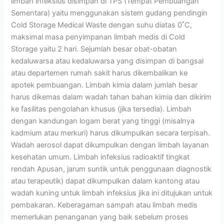
limbah infeksius disimpan di TPS (Tempat Pembuangan
Sementara) yaitu menggunakan sistem gudang pendingin
Cold Storage Medical Waste dengan suhu diatas 0˚C,
maksimal masa penyimpanan limbah medis di Cold
Storage yaitu 2 hari. Sejumlah besar obat-obatan
kedaluwarsa atau kedaluwarsa yang disimpan di bangsal
atau departemen rumah sakit harus dikembalikan ke
apotek pembuangan. Limbah kimia dalam jumlah besar
harus dikemas dalam wadah tahan bahan kimia dan dikirim
ke fasilitas pengolahan khusus (jika tersedia). Limbah
dengan kandungan logam berat yang tinggi (misalnya
kadmium atau merkuri) harus dikumpulkan secara terpisah.
Wadah aerosol dapat dikumpulkan dengan limbah layanan
kesehatan umum. Limbah infeksius radioaktif tingkat
rendah Apusan, jarum suntik untuk penggunaan diagnostik
atau terapeutik) dapat dikumpulkan dalam kantong atau
wadah kuning untuk limbah infeksius jika ini ditujukan untuk
pembakaran. Keberagaman sampah atau limbah medis
memerlukan penanganan yang baik sebelum proses