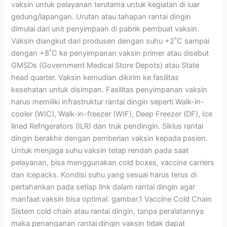
vaksin untuk pelayanan terutama untuk kegiatan di luar
gedung/lapangan. Urutan atau tahapan rantai dingin
dimulai dari unit penyimpaan di pabrik pembuat vaksin.
Vaksin diangkut dari produsen dengan suhu +2˚C sampai
dengan +8˚C ke penyimpanan vaksin primer atau disebut
GMSDs (Government Medical Store Depots) atau State
head quarter. Vaksin kemudian dikirim ke fasilitas
kesehatan untuk disimpan. Fasilitas penyimpanan vaksin
harus memiliki infrastruktur rantai dingin seperti Walk-in-
cooler (WIC), Walk-in-freezer (WIF), Deep Freezer (DF), Ice
lined Refrigerators (ILR) dan truk pendingin. Siklus rantai
dingin berakhir dengan pemberian vaksin kepada pasien.
Untuk menjaga suhu vaksin tetap rendah pada saat
pelayanan, bisa menggunakan cold boxes, vaccine carriers
dan icepacks. Kondisi suhu yang sesuai harus terus di
pertahankan pada setiap link dalam rantai dingin agar
manfaat vaksin bisa optimal. gambar.1 Vaccine Cold Chain
Sistem cold chain atau rantai dingin, tanpa peralatannya
maka penanganan rantai dingin vaksin tidak dapat